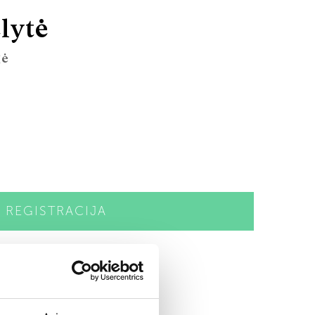
lytė
gė
REGISTRACIJA