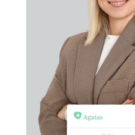
NAUJIENOS
DUK
ATSILIEPIMAI
KONTAKTAI
LT