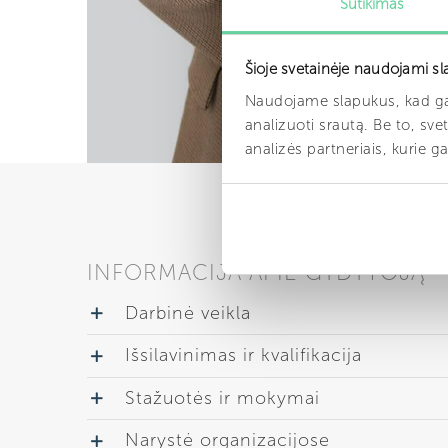
Sutikimas
Šioje svetainėje naudojami sl
Naudojame slapukus, kad gal
analizuoti srautą. Be to, s
analizės partneriais, kurie g
INFORMACIJA APIE GYDYTOJĄ
Darbinė veikla
Išsilavinimas ir kvalifikacija
Stažuotės ir mokymai
Narystė organizacijose