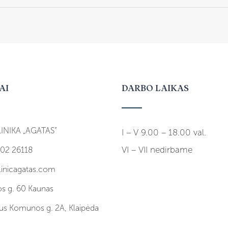
AI
DARBO LAIKAS
INIKA „AGATAS“
I – V 9.00 – 18.00 val.
VI – VII nedirbame
02 26118
linicagatas.com
os g. 60 Kaunas
aus Komunos g. 2A, Klaipėda