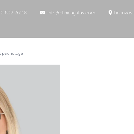
0 602 26118
info@clinicagatas.com
Linkuvos 
s psichologė