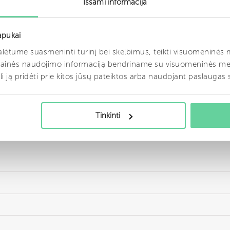
Išsami informacija
apukai
ėtume suasmeninti turinį bei skelbimus, teikti visuomeninės me
vetainės naudojimo informaciją bendriname su visuomeninės me
ali ją pridėti prie kitos jūsų pateiktos arba naudojant paslaugas
Tinkinti