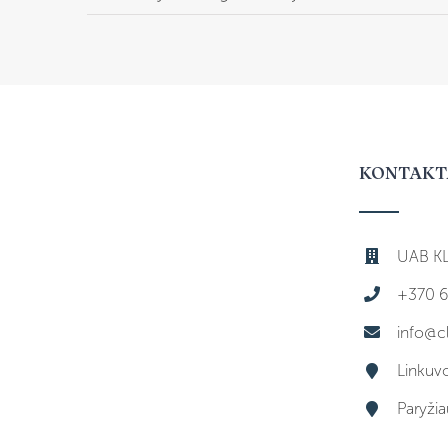
KONTAKT
UAB KL
+370 6
info@c
Linkuv
Paryži