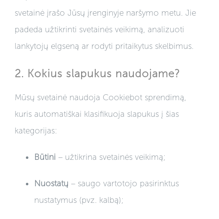
svetainė įrašo Jūsų įrenginyje naršymo metu. Jie
FAQ
padeda užtikrinti svetainės veikimą, analizuoti
lankytojų elgseną ar rodyti pritaikytus skelbimus.
REVIEWS
2. Kokius slapukus naudojame?
CONTACT US
Mūsų svetainė naudoja Cookiebot sprendimą,
kuris automatiškai klasifikuoja slapukus į šias
EN
kategorijas:
Būtini
– užtikrina svetainės veikimą;
Nuostatų
– saugo vartotojo pasirinktus
nustatymus (pvz. kalbą);