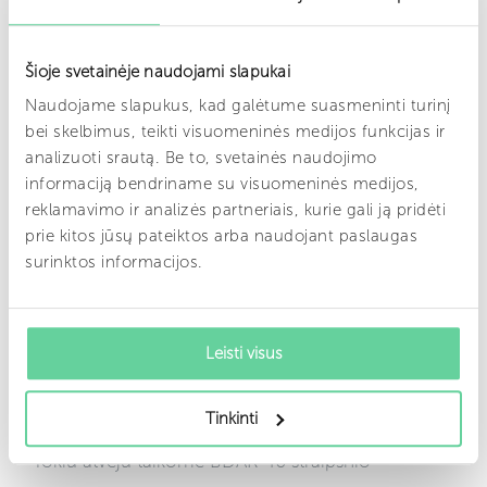
atšaukti sutikimą (BDAR 7(3) str.).
4. Kur peržiūrėti slapukų sąrašą?
Šioje svetainėje naudojami slapukai
Naudojame slapukus, kad galėtume suasmeninti turinį
Visą dinamiškai atnaujinamą mūsų svetainėje
bei skelbimus, teikti visuomeninės medijos funkcijas ir
naudojamų slapukų sąrašą galite rasti per:
analizuoti srautą. Be to, svetainės naudojimo
informaciją bendriname su visuomeninės medijos,
Slapukų nustatymų valdiklį – žiūrėti visą sąrašą
reklamavimo ir analizės partneriais, kurie gali ją pridėti
prie kitos jūsų pateiktos arba naudojant paslaugas
5. Duomenų perdavimas
surinktos informacijos.
trečiosioms šalims
Tam tikri slapukai (pvz., „Meta“, „Google“) gali
Leisti visus
perduoti Jūsų duomenis trečiosioms šalims,
Tinkinti
įskaitant už Europos ekonominės erdvės ribų.
Tokiu atveju taikome BDAR 46 straipsnio