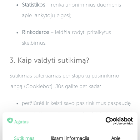
Statistikos
– renka anoniminius duomenis
apie lankytojų elgesį;
Rinkodaros
– leidžia rodyti pritaikytus
skelbimus.
3. Kaip valdyti sutikimą?
Sutikimas suteikiamas per slapukų pasirinkimo
langą (Cookiebot). Jūs galite bet kada:
peržiūrėti ir keisti savo pasirinkimus paspaudę
svetainėje esančią nuorodą „Keisti slapukų
nustatymus“;
Sutikimas
Išsami informacija
Apie